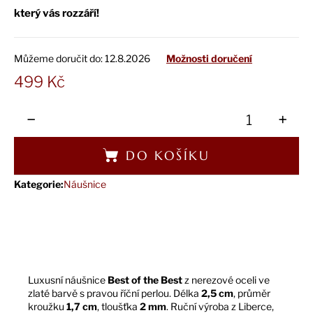
č
který vás rozzáří!
u
j
e
Můžeme doručit do:
12.8.2026
Možnosti doručení
m
e
499 Kč
Měrná
cena:
−
+
DO KOŠÍKU
Kategorie
:
Náušnice
Luxusní náušnice
Best of the Best
z nerezové oceli ve
zlaté barvě s pravou říční perlou. Délka
2,5 cm
, průměr
kroužku
1,7 cm
, tloušťka
2 mm
. Ruční výroba z Liberce,