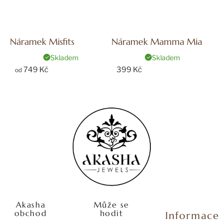
Náramek Misfits
Náramek Mamma Mia
Skladem
Skladem
749 Kč
399 Kč
od
Z
á
p
a
t
í
Akasha
Může se
obchod
hodit
Informace