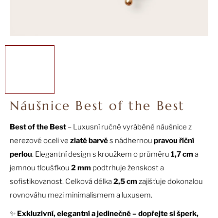
a
j
í
t
?
Náušnice Best of the Best
HLEDAT
Best of the Best
– Luxusní ručně vyráběné náušnice z
nerezové oceli ve
zlaté barvě
s nádhernou
pravou říční
D
perlou
. Elegantní design s kroužkem o průměru
1,7 cm
a
o
jemnou tloušťkou
2 mm
podtrhuje ženskost a
p
sofistikovanost. Celková délka
2,5 cm
zajišťuje dokonalou
o
rovnováhu mezi minimalismem a luxusem.
r
u
✨
Exkluzivní, elegantní a jedinečné – dopřejte si šperk,