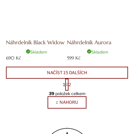
Náhrdelník Black Widow
Náhrdelník Aurora
Skladem
Skladem
690 Kč
599 Kč
NAČÍST 15 DALŠÍCH
S
1
2
t
O
r
39
položek celkem
v
á
NAHORU
l
n
k
á
o
d
v
a
Z
á
c
á
n