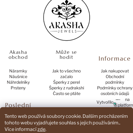
í
í
p
p
a
r
t
v
í
k
y
v
ý
Akasha
Může se
p
obchod
hodit
Informace
i
s
Náramky
Jak to všechno
Jak nakupovat
u
Náušnice
začalo
Obchodní
Náhrdelníky
Šperky z perel
podmínky
Prsteny
Šperky z rudrakshi
Podmínky ochrany
Často se ptáte
osobních údajů
na
Vytvořilo
Poslední
platfor
hodnocení
Tento web používá soubory cookie. Dalším procházením
produktů
tohoto webu vyjadřujete souhlas s jejich používáním..
Více informací
zde
.
Náramek Mamma Mia