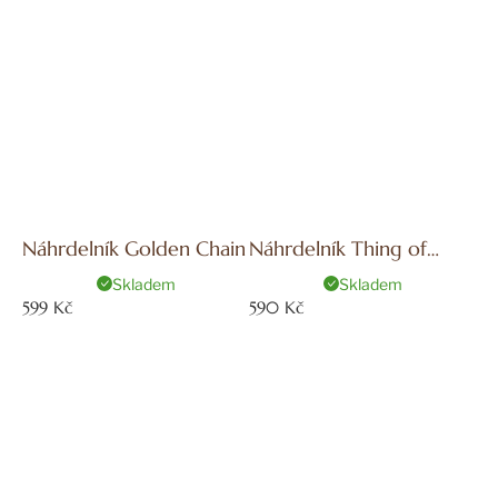
č
u
j
e
m
e
Náhrdelník Golden Chain
Náhrdelník Thing of
Beauty
Skladem
Skladem
599 Kč
590 Kč