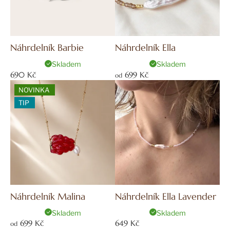
p
a
r
j
o
í
d
Náhrdelník Barbie
Náhrdelník Ella
t
u
?
Skladem
Skladem
k
690 Kč
699 Kč
od
t
NOVINKA
ů
TIP
HLEDAT
D
o
p
Náhrdelník Malina
Náhrdelník Ella Lavender
o
r
Skladem
Skladem
u
699 Kč
649 Kč
od