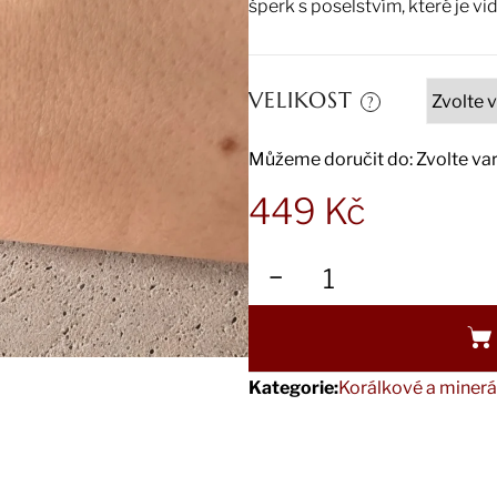
šperk s poselstvím, které je vidět
VELIKOST
?
Můžeme doručit do:
Zvolte va
449 Kč
Měrná
cena:
−
Kategorie
:
Korálkové a minerá