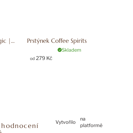
ic |
Prstýnek Coffee Spirits
Skladem
279 Kč
od
na
Vytvořilo
í hodnocení
platformě
ů