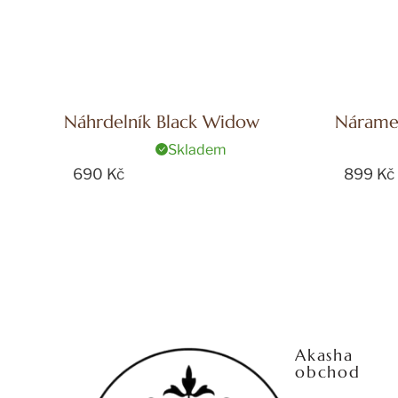
Náhrdelník Black Widow
Náramek
Blessed
Skladem
690 Kč
899 Kč
Z
á
p
Akasha
a
obchod
t