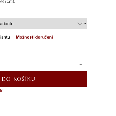
 i cítit.
riantu
Možnosti doručení
+
DO KOŠÍKU
lní