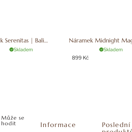
 Serenitas | Bali
Náramek Midnight Mag
Bali Blessed
Skladem
Skladem
899 Kč
Může se
hodit
Informace
Posledn
produkt