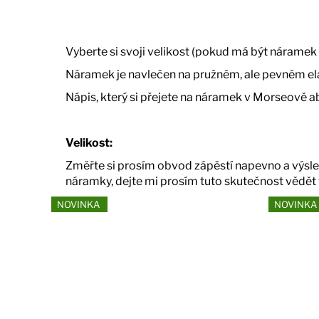
r
u
č
Vyberte si svoji velikost (pokud má být náramek
u
Náramek je navlečen na pružném, ale pevném e
j
e
Nápis, který si přejete na náramek v Morseově 
m
e
Velikost:
Změřte si prosím obvod zápěstí napevno a výsle
náramky, dejte mi prosím tuto skutečnost vědět 
NOVINKA
NOVINKA