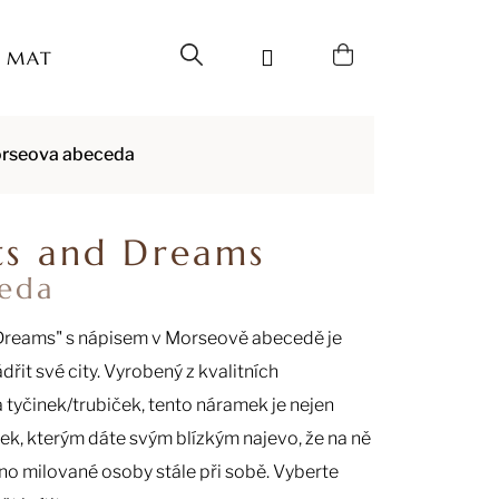
Hledat
Přihlášení
Nákupní
MATERIÁL
O NÁS
FAQ
KONTAKTY
košík
rseova abeceda
s and Dreams
eda
 Dreams" s nápisem v Morseově abecedě je
řit své city. Vyrobený z kvalitních
a tyčinek/trubiček, tento náramek je nejen
árek, kterým dáte svým blízkým najevo, že na ně
no milované osoby stále při sobě. Vyberte