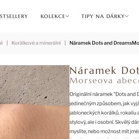
STSELLERY
KOLEKCE
TIPY NA DÁRKY
é
Korálkové a minerální
Náramek Dots and Dreams
Mo
Náramek Dot
Morseova abec
Originální náramek "Dots and
jedinečným způsobem, jak vyjád
jabloneckých korálků, rokailu 
stylový, ale i osobní. Skvělý d
myslíte, nebo možnost mít jmé