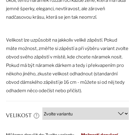
č
okolí, tento náramek rozzáří oči každé ženě, která má ráda
u
jemné šperky, eleganci, nevtíravost, ale zároveň
j
nadčasovou krásu, která se jen tak neomrzí.
e
m
e
Velikost lze uzpůsobit na jakkoliv veliké zápěstí. Pokud
máte možnost, změřte si zápěstí a při výběru variant zvolte
obvod svého zápěstí v místě, kde chcete náramek nosit.
Pokud má být náramek dárkem a tedy i překvapením pro
někoho jiného, zkuste velikost odhadnout (standardní
obvod dámského zápěstí je 16 cm - můžete si od něj tedy
odhadem něco odečíst nebo přičíst).
VELIKOST
?
Můžeme doručit do:
Zvolte variantu
Možnosti doručení