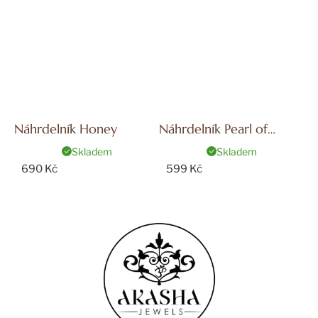
Náhrdelník Honey
Náhrdelník Pearl of
Summer Honey
Skladem
Skladem
690 Kč
599 Kč
Z
á
p
a
t
í