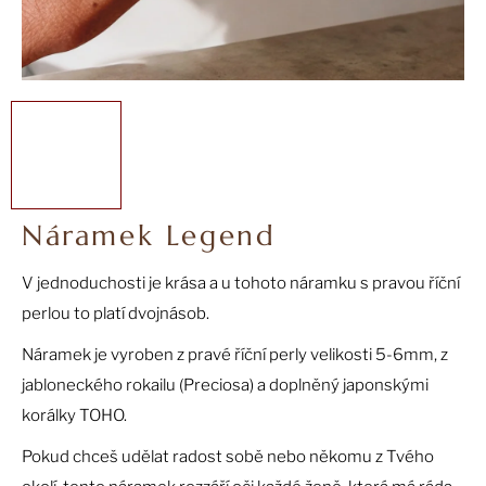
a
j
í
t
?
Náramek Legend
HLEDAT
V jednoduchosti je krása a u tohoto náramku s pravou říční
perlou to platí dvojnásob.
D
Náramek je vyroben z pravé říční perly velikosti 5-6mm, z
o
jabloneckého rokailu (Preciosa) a doplněný japonskými
p
o
korálky TOHO.
r
Pokud chceš udělat radost sobě nebo někomu z Tvého
u