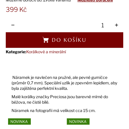
399 Kč
Měrná
cena:
−
+
DO KOŠÍKU
Kategorie
:
Korálkové a minerální
Náramek je navlečen na pružné, ale pevné gumičce
(průměr 0,7 mm). Speciální uzlík je zpevněm lepidlem, aby
byla zajištěna perfektní kvalita.
Malé korálky značky Preciosa jsou barevně mírně do
béžova, ne čistě bílé.
Náramek na fotografii má velikost cca 15 cm.
NOVINKA
NOVINKA