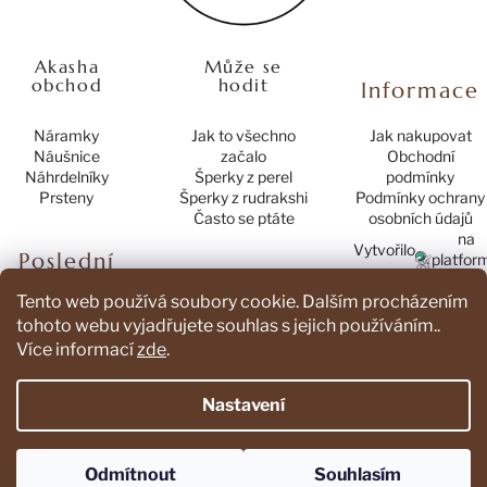
Akasha
Může se
obchod
hodit
Informace
Náramky
Jak to všechno
Jak nakupovat
Náušnice
začalo
Obchodní
Náhrdelníky
Šperky z perel
podmínky
Prsteny
Šperky z rudrakshi
Podmínky ochrany
Často se ptáte
osobních údajů
na
Vytvořilo
Poslední
platfor
hodnocení
Tento web používá soubory cookie. Dalším procházením
produktů
tohoto webu vyjadřujete souhlas s jejich používáním..
Více informací
zde
.
Náramek Mamma Mia
Hodnocení produktu je 4 z 5 hvězdiček.
|
Nastavení
Odmítnout
Souhlasím
Vytvořil Shoptet