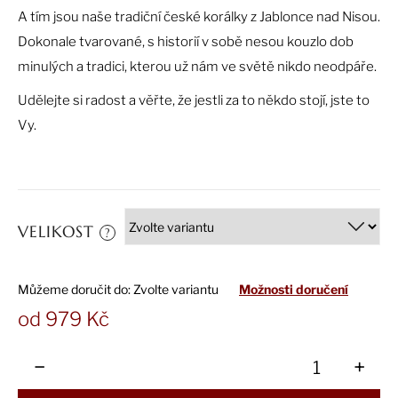
č
A tím jsou naše tradiční české korálky z Jablonce nad Nisou.
u
j
Dokonale tvarované, s historií v sobě nesou kouzlo dob
e
minulých a tradici, kterou už nám ve světě nikdo neodpáře.
m
e
Udělejte si radost a věřte, že jestli za to někdo stojí, jste to
Vy.
VELIKOST
?
Můžeme doručit do:
Zvolte variantu
Možnosti doručení
od
979 Kč
Měrná
cena:
−
+