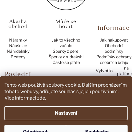
Akasha
Může se
obchod
hodit
Informace
Náramky
Jak to všechno
Jak nakupovat
Náušnice
začalo
Obchodní
Náhrdelníky
Šperky z perel
podmínky
Prsteny
Šperky z rudrakshi
Podmínky ochrany
Často se ptáte
osobních údajů
na
Vytvořilo
Poslední
platfor
hodnocení
Tento web používá soubory cookie. Dalším procházením
produktů
tohoto webu vyjadřujete souhlas s jejich používáním..
Více informací
zde
.
Náramek Mamma Mia
Hodnocení produktu je 4 z 5 hvězdiček.
|
Nastavení
Odmítnout
Souhlasím