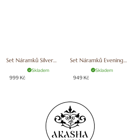
Set Náramků Silver
Set Náramků Evening
Shining
Star
Skladem
Skladem
999 Kč
949 Kč
Z
á
p
a
t
í