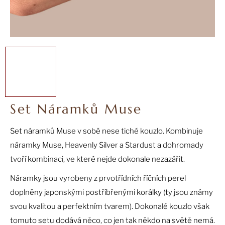
a
j
í
t
?
Set Náramků Muse
HLEDAT
Set náramků Muse v sobě nese tiché kouzlo. Kombinuje
náramky Muse, Heavenly Silver a Stardust a dohromady
D
tvoří kombinaci, ve které nejde dokonale nezazářit.
o
Náramky jsou vyrobeny z prvotřídních říčních perel
p
o
doplněny japonskými postříbřenými korálky (ty jsou známy
r
svou kvalitou a perfektním tvarem). Dokonalé kouzlo však
u
tomuto setu dodává něco, co jen tak někdo na světě nemá.