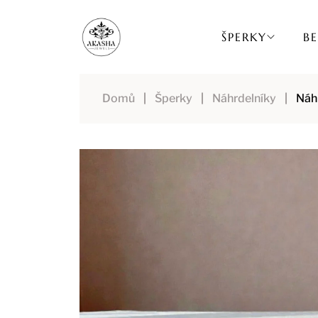
K
Přejít
na
o
Zpět
Zpět
ŠPERKY
BE
obsah
š
do
do
í
C
obchodu
obchodu
k
o
Domů
Šperky
Náhrdelníky
Náh
p
o
t
ř
e
b
u
j
e
t