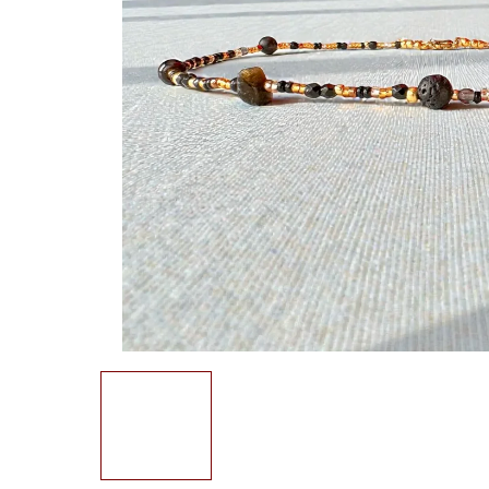
e
n
a
j
í
t
?
HLEDAT
D
o
p
o