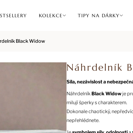
STSELLERY
KOLEKCE
TIPY NA DÁRKY
rdelník Black Widow
Náhrdelník 
Síla, nezávislost a nebezpečn
Náhrdelník
Black Widow
je pr
milují šperky s charakterem.
Dokonale chaotický, nepředvíd
nepřehlédnete.
Je
symbolem síly
,
odolnosti
a