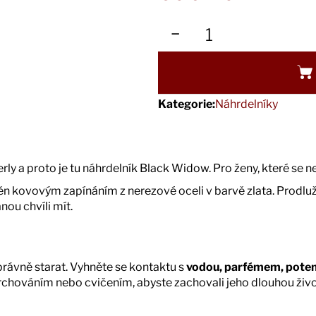
Měrná
cena:
−
Kategorie
:
Náhrdelníky
rly a proto je tu náhrdelník Black Widow. Pro ženy, které se n
těn kovovým zapínáním z nerezové oceli v barvě zlata. Prodlu
nou chvíli mít.
správně starat. Vyhněte se kontaktu s
vodou, parfémem, pote
hováním nebo cvičením, abyste zachovali jeho dlouhou život