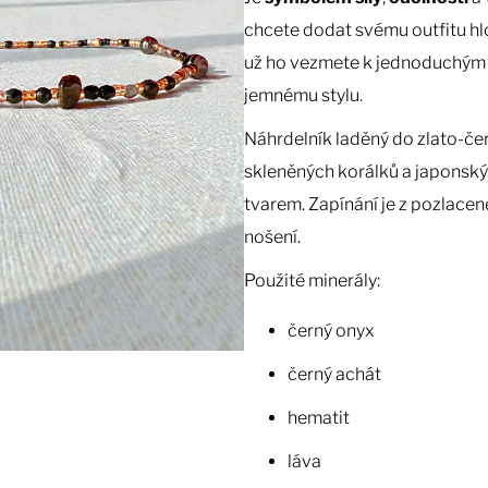
chcete dodat svému outfitu h
už ho vezmete k jednoduchým 
jemnému stylu.
Náhrdelník laděný do zlato-če
skleněných korálků a japonský
tvarem. Zapínání je z pozlacen
nošení.
Použité minerály:
černý onyx
černý achát
hematit
láva