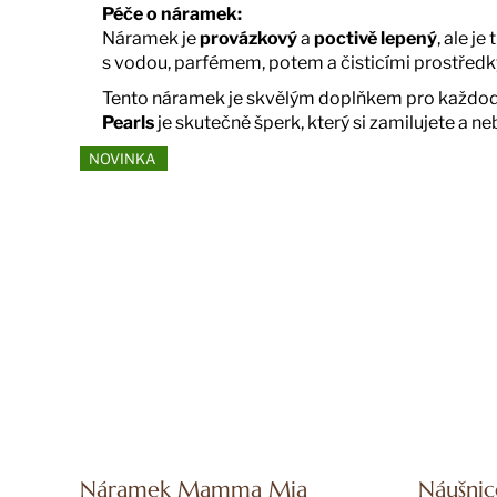
Péče o náramek:
Náramek je
provázkový
a
poctivě lepený
, ale j
s vodou, parfémem, potem a čisticími prostředky
Tento náramek je skvělým doplňkem pro každodenn
Pearls
je skutečně šperk, který si zamilujete a ne
NOVINKA
Náramek Mamma Mia
Náušnic