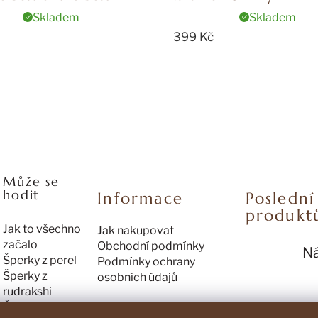
Skladem
Skladem
399 Kč
Může se
hodit
Informace
Posledn
produkt
Jak to všechno
Jak nakupovat
začalo
Obchodní podmínky
N
Šperky z perel
Podmínky ochrany
Hod
Šperky z
osobních údajů
rudrakshi
Často se ptáte