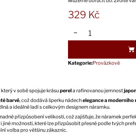
Můžeme doručit do:
Zvolte va
329 Kč
Měrná
cena:
−
Kategorie
:
Provázkové
 který v sobě spojuje krásu
perel
a rafinovanou jemnost
japo
até barvě
, což dodává šperku nádech
elegance a moderního m
dlná a ideálně ladí s celkovým designem náramku.
adné přizpůsobení velikosti, což zajišťuje, že náramek perfek
u i jiné možnosti, které lze přizpůsobit přesně podle tvých pr
eální volba pro většinu zákaznic.