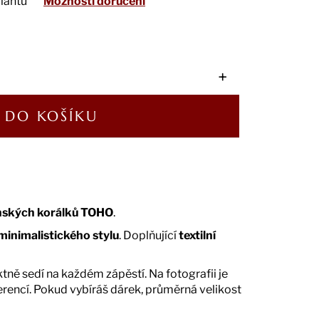
riantu
Možnosti doručení
+
DO KOŠÍKU
nských korálků TOHO
.
inimalistického stylu
. Doplňující
textilní
tně sedí na každém zápěstí. Na fotografii je
eferencí. Pokud vybíráš dárek, průměrná velikost