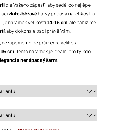
sti
dle Vašeho zápěstí, aby seděl co nejlépe.
naci
zlato-béžové
barvy přidává na lehkosti a
ii je náramek velikosti
14-16 cm
, ale nabízíme
stí
, aby dokonale padl právě Vám.
, nezapomeňte, že průměrná velikost
 16 cm
. Tento náramek je ideální pro ty, kdo
leganci a nenápadný šarm
.