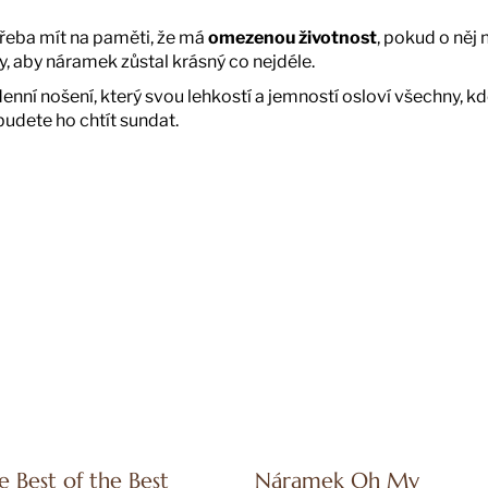
e třeba mít na paměti, že má
omezenou životnost
, pokud o něj
, aby náramek zůstal krásný co nejdéle.
í nošení, který svou lehkostí a jemností osloví všechny, kd
budete ho chtít sundat.
e Best of the Best
Náramek Oh My