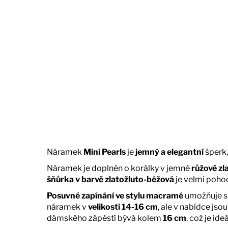
r
u
č
u
j
e
m
e
Náramek
Mini Pearls
je
jemný a elegantní
šperk,
Náramek je doplněn o korálky v jemné
růžové zl
šňůrka v barvě zlatožluto-béžová
je velmi poho
Posuvné zapínání ve stylu macramé
umožňuje sn
náramek v
velikosti 14-16 cm
, ale v nabídce jso
dámského zápěstí bývá kolem
16 cm
, což je id