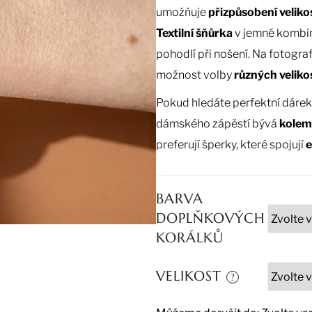
umožňuje
přizpůsobení veliko
Textilní šňůrka
v jemné kombi
pohodlí při nošení. Na fotograf
možnost volby
různých veliko
Pokud hledáte perfektní dárek
dámského zápěstí bývá
kolem
preferují šperky, které spojují
e
BARVA
DOPLŇKOVÝCH
KORÁLKŮ
VELIKOST
?