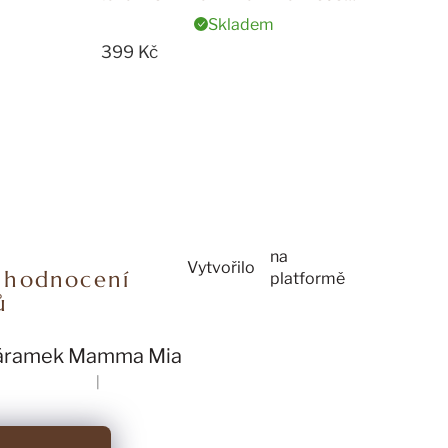
Gold
Skladem
399 Kč
na
Vytvořilo
í hodnocení
platformě
ů
áramek Mamma Mia
nocení produktu je 4 z 5 hvězdiček.
|