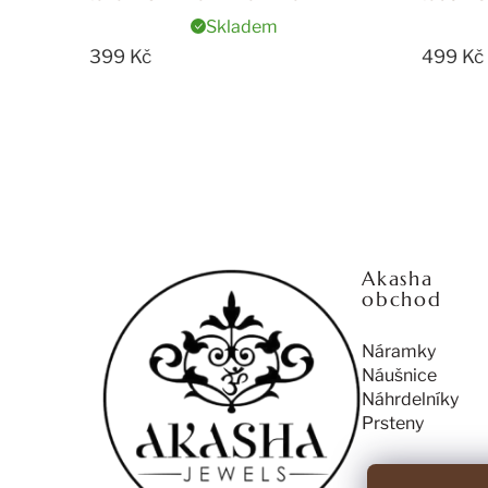
Skladem
399 Kč
499 Kč
Z
á
p
Akasha
a
obchod
t
í
Náramky
Náušnice
Náhrdelníky
Prsteny