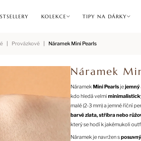
STSELLERY
KOLEKCE
TIPY NA DÁRKY
é
Provázkové
Náramek Mini Pearls
Náramek Min
Náramek
Mini Pearls
je
jemný 
kdo hledá velmi
minimalistick
malé (2-3 mm) a jemné říční pe
barvě zlata, stříbra nebo růžo
který se hodí k jakémukoli outf
Náramek je navržen s
posuvný