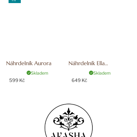
Náhrdelník Aurora
Náhrdelník Ella
Gold/White
Skladem
Skladem
599 Kč
649 Kč
Z
á
p
a
t