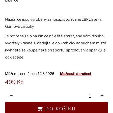
č
Liberce
u
j
e
Náušnice jsou vyrobeny z mosazi pozlacené 18k zlatem.
m
Gumové zarážky.
e
Je potřeba se o náušnice náležitě starat, aby Vám dlouho
vydržely krásné. Ukládejte je do krabičky na suchém místě
(vyhněte se koupelně) a při sportu, sprchování a spánku je
odkládejte.
Můžeme doručit do:
12.8.2026
Možnosti doručení
499 Kč
Měrná
cena:
−
+
DO KOŠÍKU